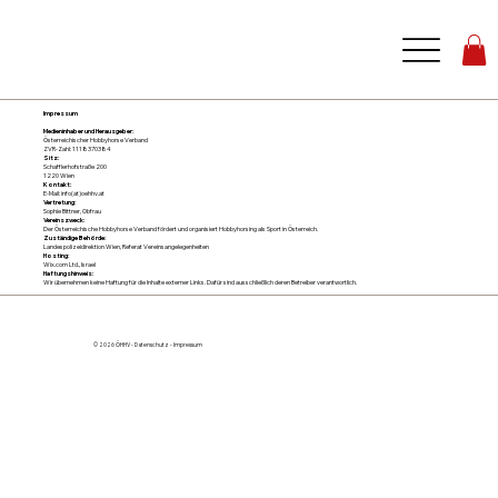
Impressum
Medieninhaber und Herausgeber:
Österreichischer Hobbyhorse Verband
ZVR-Zahl: 1118370384
Sitz:
Schafflerhofstraße 200
1220 Wien
Kontakt:
E-Mail: info(at)oehhv.at
Vertretung:
Sophie Bittner, Obfrau
Vereinszweck:
Der Österreichische Hobbyhorse Verband fördert und organisiert Hobbyhorsing als Sport in Österreich.
Zuständige Behörde:
Landespolizeidirektion Wien, Referat Vereinsangelegenheiten
Hosting:
Wix.com Ltd., Israel
Haftungshinweis:
Wir übernehmen keine Haftung für die Inhalte externer Links. Dafür sind ausschließlich deren Betreiber verantwortlich.
© 2026 ÖHHV -
Datenschutz
-
Impressum