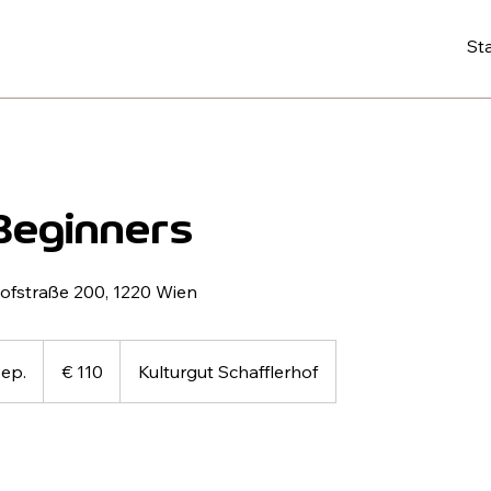
Sta
Beginners
ofstraße 200, 1220 Wien
110
Euro
Sep.
B
€ 110
Kulturgut Schafflerhof
e
g
i
n