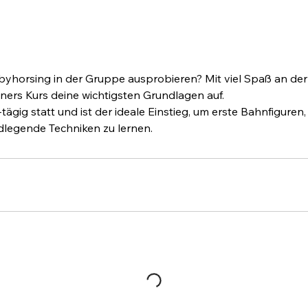
n
t
a
g
m
:
yhorsing in der Gruppe ausprobieren? Mit viel Spaß an d
6
nners Kurs deine wichtigsten Grundlagen auf.
.
tägig statt und ist der ideale Einstieg, um erste Bahnfiguren, 
S
legende Techniken zu lernen.
e
p
.