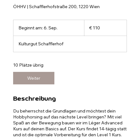
ÖHHV | Schafflerhofstraße 200, 1220 Wien
110
Euro
Beginnt am: 6. Sep.
B
€ 110
e
g
Kulturgut Schafflerhof
i
n
n
t
10 Plätze übrig
a
m
Weiter
:
6
.
Beschreibung
S
e
Du beherrschst die Grundlagen und möchtest dein
p
Hobbyhorsing auf das nächste Level bringen? Mit viel
.
Spaß an der Bewegung bauen wir im Léger Advanced
Kurs auf deinen Basics auf. Der Kurs findet 14-tägig statt
und ist die optimale Vorbereitung für den Level 1 Kurs.